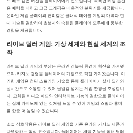
드 페르 같은 버전을 플레이어에게 선보입니다. 독특한 베팅 옵션
은 매력을 더하고 고급 그래픽은 매혹적인 분위기를 제공합니다.
온라인 게임 플레이의 편리함은 클래식 테이블 게임의 매력과 현
대 기술을 결합하여 초보자와 숙련된 플레이어 모두에게 풍부한
경험을 제공합니다.
라이브 딜러 게임: 가상 세계와 현실 세계의 조
화
라이브 딜러 게임의 부상은 온라인 갬블링 환경에 혁신을 가져왔
으며, 카지노 경험을 플레이어의 가정으로 직접 가져왔습니다. 이
러한 게임은 첨단 스트리밍 기술을 통해 플레이어가 실제 딜러와
실시간으로 소통할 수 있어 몰입감 넘치는 게임 환경을 조성합니
다. 고화질 비디오 피드와 인터랙티브 기능의 결합으로 플레이어
는 실제 카지노에 있는 것처럼 느낄 수 있어 게임의 스릴과 흥미
를 한층 더 높일 수 있습니다.
소셜 상호작용은 라이브 딜러 게임을 기존 온라인 카지노 제품과
차별화하는 핵심 요소입니다. 플레이어는 채팅 기능을 통해 딜러