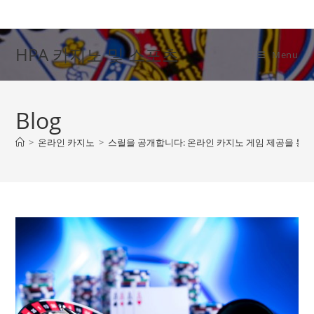
Skip
to
content
HPA 카지노 및 스포츠
Menu
Blog
>
온라인 카지노
>
스릴을 공개합니다: 온라인 카지노 게임 제공을 통한