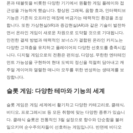
폰과 태블릿을 비롯한 다양한 기기에서 원활한 게임 플레이와 접
근성을 가능하게 했습니다. 향상된 그래픽, 음향 효과, 인터랙티브
기능은 기존의 오프라인 매장에 버금가는 매력적인 환경을 조성
합니다. 또한 가상현실(VR)과 증강현실(AR)과 같은 기술이 발전하
면서 온라인 게임이 새로운 차원으로 도약할 것으로 기대됩니다.
안전한 결제 방법과 매력적인 보너스가 결합된 온라인 카지노는
다양한 고객층을 유치하고 플레이어의 다양한 선호도를 충족시킵
니다. 디지털 게임으로의 전환은 편의성, 다양성, 무한한 엔터테인
먼트 가능성을 구현하여 현대 도박의 정신을 적절히 담아내고 캐
주얼 게이머와 열렬한 매니아 모두를 위한 번성하는 생태계를 보
장합니다.
슬롯 게임: 다양한 테마와 기능의 세계
슬롯 게임은 게임 세계에서 활기차고 다양한 카테고리로, 클래식,
비디오, 프로그레시브 등 모든 취향에 맞는 다양한 종류가 있습니
다. 클래식 슬롯은 전통적인 3릴 설정으로 향수와 단순함을 불러
일으키며 순수주의자들이 선호하는 게임입니다. 반면에 비디오