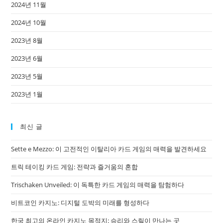
2024년 11월
2024년 10월
2023년 8월
2023년 6월
2023년 5월
2023년 1월
최신 글
Sette e Mezzo: 이 고전적인 이탈리아 카드 게임의 매력을 발견하세요
트릭 테이킹 카드 게임: 전략과 즐거움의 혼합
Trischaken Unveiled: 이 독특한 카드 게임의 매력을 탐험하다
비트코인 카지노: 디지털 도박의 미래를 형성하다
한국 최고의 온라인 카지노 목적지: 승리와 스릴이 만나는 곳