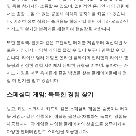
및 동료 참가자와 소통할 수 있으며, 일반적인 온라인 게임 경험에
서는 종종 느낄 수 없는 공동체 의식과 동지애를 키울 수 있습니
다. 이러한 상호 작용은 즐거움을 향상시킬 뿐만 아니라 오프라인
카지노의 활기찬 분위기를 재현하여 현실감을 더합니다.
또한 블랙잭, 룰렛과 같은 고전적인 테이블 게임부터 혁신적인 새
로운 게임까지 다양한 게임을 즐길 수 있어 누구나 만족할 수 있
습니다. 라이브 딜러 게임은 온라인 플레이의 편리함과 라이브 갬
블링의 진정한 경험 사이에서 완벽한 균형을 이루며, 좋아하는 카
지노 게임을 더욱 흥미롭게 즐길 방법을 찾는 플레이어들에게 점
점 더 인기를 얻고 있습니다.
스페셜티 게임: 독특한 경험 찾기
빙고, 키노, 스크래치 카드와 같은 스페셜티 게임은 슬롯이나 테이
블 게임과 같은 전통적인 갬블링 옵션과 차별화된 독특한 경험을
제공합니다. 각 게임은 다양한 플레이어의 선호도를 충족시키며
다양한 엔터테인먼트 스타일을 제공합니다.